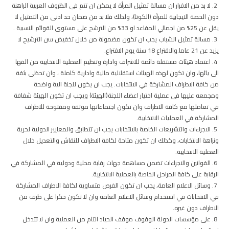
2. لا بد من الاقرار ان مسالة تمثيل المرأة لا يمكن ان تتم في الظروف العربية الراهنة
دون الحصة الايجابية للمرأة (الكوتا)، ولذلك فلا بد من ضمان حد ادنى من التمثيل لا
يقل عن 25% من اجمالي المقاعد او 33% من الترشح على مستوى القوائم النسبية .
3. مسالة تمثيل الشباب يجب ان تكون مضمونة من خلال تخفيض سن الترشيح لا
يزيد عن 21 عاما.والاقتراع 18 سنة يوم الاقتراع.
4. اعتماد هيئات مستقلة دائمة للاشراف وادارة وتنظيم العملية الانتخابية من الفها
الى يائها، وان تكون لهذه الهيئات استقلالية مالية وادارية كاملة ، وان تحظى بثقة
من كافة الاطراف المشاركة في الانتخابات. يجب ان يكون للجنة الية واضحة
ومجمعه عليها في عملية اختيار اعضاء اللجنة(الهيئة) ويجب ان تكون الهيئة شفافة
في تعاملها مع كافة الاطراف وان تكون اجتماعاتها موثقة ومفتوحة للاطراف
المشاركة في العمليات الانتخابية.
5. الاجراءات والتشريعات الخاصة بالانتخابات يجب ان تتطابق والمعايير الدولية لحرية
ونزاهة الانتخابات، وكذلك ان تكون متاحة لكافة الاطراف للنقاش والتعديل خلال
العملية الانتخابية.
6. القوانين والاجراءات تضمن مساهمة جهات رقابة محلية ودولية في المشاركة في
الرقابة على كافة المراحل الخاصة بالعملية الانتخابية.
7. وسائل الاعلام العامة، يجب ان تكون الفرص متساوية لكافة الاطراف المشاركة
في الانتخابات في استخدام وسائل الاعلام العامة وان لا تكون حكرا على طرف من
الاطراف دون غيره.
8. على مؤسسات الدولة الوقوف موقف الحياد التام من العملية وان لا تتدخل