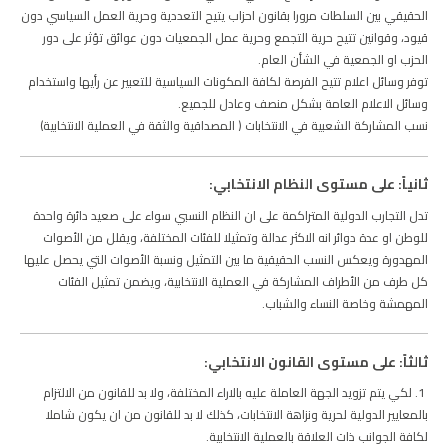
الحقيقي بين السلطات مرورا بقانون احزاب يتيح التعددية وحرية العمل السياسي دون
قيود، وقوانين تتيح حرية التجمع وحرية عمل الجمعيات دون عوائق تؤثر على دور
الحزب او الجمعية في الشأن العام.
توفر وسائل اعلام تتيح الفرصة لكافة المكونات السياسية للتعبير عن رأيها واستخدام
وسائل الاعلام العامة بشكل منصف وعادل للجميع.
نسب المشاركة الشعبية في الانتخابات ( المصداقية والثقة في العملية الانتخابية)
ثانياً: على مستوى النظام الانتخابي:
تدل التجارب الدولية المتراكمة على ان النظام النسبي سواء على صعيد دائرة واحدة
للوطن او عدة دوائر انه الاكثر عدالة وتمثيلا للفئات المختلفة، ويقلل من الأصوات
المهدورة ويعكس النسب الحقيقية ما بين التمثيل ونسبة الأصوات التي يحصل عليها
كل طرف من الأطراف المشاركة في العملية الانتخابية، ويضمن تمثيل الفئات
المهمشة وخاصة النساء والشباب.
ثالثاً: على مستوى القانون الانتخابي:
1. لكي يتم تزويد الجهة العاملة عليه بالاراء المختلفة، ولا بد للقانون من الالتزام
بالمعايير الدولية لحرية ونزاهة الانتخابات، كذلك لا بد للقانون من ان يكون شاملا
لكافة الجوانب ذات العلاقة بالعملية الانتخابية.