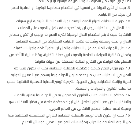
لصالح اي طرف من الاطراف سواءا بطريقة مباشرة او ير مباشرة.
9. يجب ان تنأى الدولة عن نفسها في استخدام مصادرها البشرية او المادية لدعم
اي طرف من الاطراف.
10. دورية الانتخابات احترام المدة الزمنية لاجراء الانتخابات التشريعية اربع سنوات.
11. المال في الانتخابات، يجب ان يتم تحديد سقف اعلى للصرف على الحملات
الانتخابية بحيث لا يتم استخدام المال لوسيلة لشراء الاصوات، ويجب ان تكون مصادر
المال واضحة ومعلنة وشفافة لكافة الاطراف المشاركة في العملية الانتخابية.
12. على الجهات المشرفة على الانتخابات والمال ان تطور أنظمة واجراءات كفيلة
بضمان شفافية الاجراءات الخاصة بالصرف لاي حملة انتخابية، وكذلك الية للتأكد من
المعلومات الواردة في التقارير المالية المدققة من جهات قانونية.
13. دور قوى الامن كناخبة وكحامية للعملية الانتخابية، يجب ان تكون مشاركة
الامن في الانتخابات حسب ما يحدده قانون الدولة وبما ينسجم مع المعايير الدولية
لحرية ونزاهة الانتخابات. وعلى الاجهزة الشرطية توفير الحماية للعملية الانتخابية حسب
ما يمليه القانون والاجراءات والانظمة.
14. محاكم الانتخابات، حسب القانون المعمول به في الدولة بما يتعلق بالقضاء
والانتخابات لكن مع التطور الحاصل فان ايجاد محكمة خاصة في قضايا الانتخابات هو
وسيلة لدعم عملية الاصلاح الانتخابي في العالم العربي.
15. يجب ان يكون هناك توعية بالعملية الانتخابية للشرائح المجتمعية المختلفة بدءا
من اللجنة المشرفة والاحزاب ومؤسسات المجتمع المدني ووسائل الاعلام.